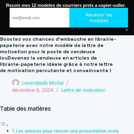
Passer
Recois mes 12 modeles de courriers prets a copier-coller.
au
Journal de Geek — Décroche le Job
contenu
Recevoir les
modeles
×
Boostez vos chances d’embauche en librairie-
papeterie avec notre modèle de lettre de
motivation pour le poste de vendeuse
!ouDevenez la vendeuse en articles de
librairie-papeterie idéale grâce à notre lettre
de motivation percutante et convaincante !
Levendoski Michal
décembre 6, 2024
Lettre de motivation
Table des matières
Les astuces pour réussir une présentation orale