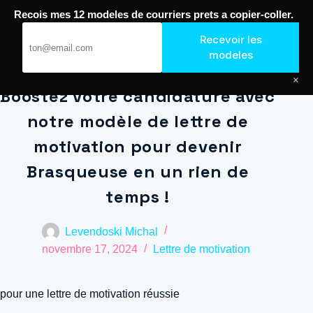
Passer
Recois mes 12 modeles de courriers prets a copier-coller.
au
Journal de Geek — Décroche le Job
Recevoir les
contenu
modeles
×
Boostez votre candidature avec
notre modèle de lettre de
motivation pour devenir
Brasqueuse en un rien de
temps !
Levendoski Michal
novembre 17, 2024
Lettre de motivation
pour une lettre de motivation réussie