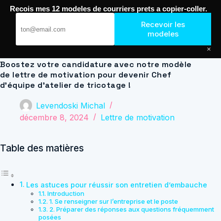
Passer
Recois mes 12 modeles de courriers prets a copier-coller.
au
Journal de Geek — Décroche le Job
contenu
Recevoir les
modeles
×
Boostez votre candidature avec notre modèle
de lettre de motivation pour devenir Chef
d’équipe d’atelier de tricotage !
Levendoski Michal
décembre 8, 2024
Lettre de motivation
Table des matières
Les astuces pour réussir son entretien d’embauche
Introduction
1. Se renseigner sur l’entreprise et le poste
2. Préparer des réponses aux questions fréquemment
posées