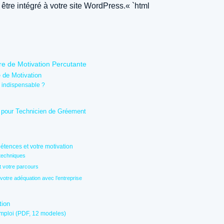
être intégré à votre site WordPress.« `html
e de Motivation Percutante
e de Motivation
e indispensable ?
on pour Technicien de Gréement
tences et votre motivation
techniques
t votre parcours
 votre adéquation avec l’entreprise
tion
emploi (PDF, 12 modeles)