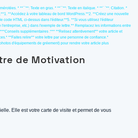
umérotées. * **``**: Texte en gras. * **``**: Texte en italique. * **` `**: Citation. *
:**1. **Accédez à votre tableau de bord WordPress.**2. **Créez une nouvelle
le code HTML ci-dessus dans l'éditeur.**5. **Si vous utilisez l'éditeur
'entreprise, etc.) dans l'exemple de lettre.** Remplacez les informations entre
.****Conseils supplémentaires :*** **Relisez attentivement** votre article et
s.* **Faites relire** votre lettre par une personne de confiance.*
 photos d'équipements de gréement) pour rendre votre article plus
tre de Motivation
lle. Elle est votre carte de visite et permet de vous