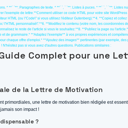
ons. * **` `**: Paragraphes de texte. * **` `, ` `**: Listes à puces. * **` `, ` `**: Listes n
r l'exemple de lettre.**Comment utiliser ce code HTML pour votre site WordPress 
iteur HTML (ou \"Code\" si vous utilisez l'éditeur Gutenberg).**4. **Copiez et collez 
c \"HTML personnalisé\".**6. **Modifiez le contenu (votre nom, les coordonnées de l
nalisez le reste de l'article si vous le souhaitez.**8. **Publiez la page ou l'article
he et de grammaire.* **Adaptez l'exemple** à vos propres expériences et compétence
pour chaque offre d'emploi.* **Ajoutez des images** pertinentes (par exemple, des
e ! N'hésitez pas si vous avez d'autres questions. Publications similaires :
Guide Complet pour une Let
iale de la Lettre de Motivation
 primordiales, une lettre de motivation bien rédigée est essentie
jamais son impact !
ndispensable ?