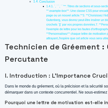
Conclusion
`, ` `, ` `**: Titres de sections et sous-secti
**.example-box**: Une classe CSS pour encadre
page ou un nouvel article.**3. **Choisissez l'éd
Gutenberg, vous devrez peut-être insérer un blo
crochets `[]` par vos propres données.7. **Person
l'exemple de lettre pour les fautes d'orthograp
**Personnalisez** chaque lettre de motivation 
attrayant.J'espère que cet article vous sera util
Technicien de Gréement : 
Percutante
I. Introduction : L’Importance Cruc
Dans le monde du gréement, où la précision et la sécurité sont
démarquer dans un contexte concurrentiel. Ne sous-estimez 
Pourquoi une lettre de motivation est-elle i