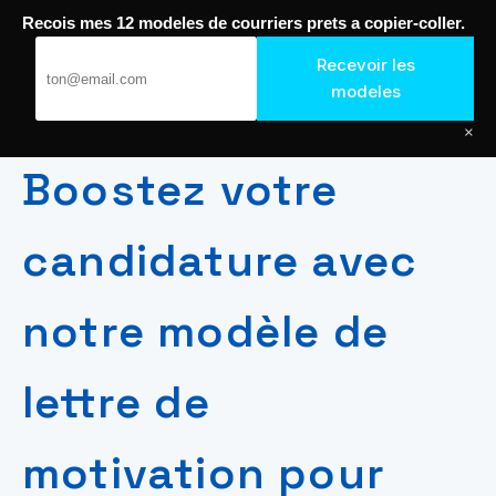
Recois mes 12 modeles de courriers prets a copier-coller.
Passer
Journal de Geek — Décroche le Job
au
Recevoir les
contenu
modeles
×
Boostez votre
candidature avec
notre modèle de
lettre de
motivation pour