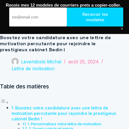
Passer
Recois mes 12 modeles de courriers prets a copier-coller.
au
Journal de Geek — Décroche le Job
contenu
Recevoir les
modeles
×
Boostez votre candidature avec une lettre de
motivation percutante pour rejoindre le
prestigieux cabinet Bedin !
Levendoski Michal
août 25, 2024
Lettre de motivation
Table des matières
Boostez votre candidature avec une lettre de
motivation percutante pour rejoindre le prestigieux
cabinet Bedin !
1. Personnalisez votre lettre de motivation
2. Soyez concis et précis