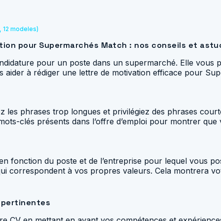
, 12 modeles)
ation pour Supermarchés Match : nos conseils et ast
 candidature pour un poste dans un supermarché. Elle vous 
s aider à rédiger une lettre de motivation efficace pour Su
vitez les phrases trop longues et privilégiez des phrases cour
s mots-clés présents dans l’offre d’emploi pour montrer que 
on en fonction du poste et de l’entreprise pour lequel vous
 qui correspondent à vos propres valeurs. Cela montrera votr
 pertinentes
votre CV en mettant en avant vos compétences et expérience