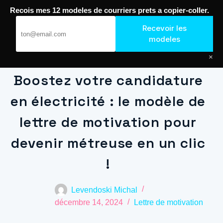
Recois mes 12 modeles de courriers prets a copier-coller.
Passer
au
Journal de Geek — Décroche le Job
Recevoir les
modeles
contenu
×
Boostez votre candidature
en électricité : le modèle de
lettre de motivation pour
devenir métreuse en un clic
!
Levendoski Michal
décembre 14, 2024
Lettre de motivation