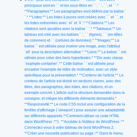
principaux sont en ` ` et les sous-titres en ` `, ` `, ` `, et ` `.*
**Paragraphes:** Les paragraphes sont définis par la balise `
`.* **Listes:** Les listes à puces sont créées avec ` ` et ` `, et
les listes ordonnées avec `ol` et `li`.* **Citations:** Les
citations sont ajoutées avec la balise ` `.* **Tableaux:** Un
tableau est créé avec les balises ` `, ` ` (lignes), ` ` (en-têtes
de colonnes) et ` ` (cellules de données).* **Images:** La
balise `` est utilisée pour insérer une image, avec l'attribut
`alt` pour la description alternative.* **Liens:** La balise `` est
utilisée pour créer des liens hypertextes.* **Div avec classe
`example-container`:** Cette balise ` ` est utilisée pour
encadrer l'exemple de lettre de motivation, avec un style
spécifique pour la présentation.* **Contenu de l'article:** Le
contenu de l'article est divisé en sections claires, avec des
titres, des paragraphes, des listes, des citations, et un
exemple concret. L'article suit la structure demandée dans la
consigne, et intègre les différents éléments demandés.*
**Responsivité:** Le code CSS inclut une configuration de la
fenêtre d'affichage (`viewport`) pour assurer une adaptabilité
sur différents appareils.**Comment utiliser ce code HTML
dans WordPress :**1. **Accéder à l'éditeur de WordPress :**
Connectez-vous à votre tableau de bord WordPress.2.
**Créer une nouvelle publication ou page :** Dans le menu,