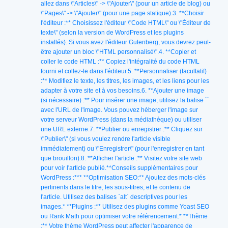
allez dans \"Articles\" -> \"Ajouter\" (pour un article de blog) ou
\"Pages\" -> \"Ajouter\" (pour une page statique).3. **Choisir
l'éditeur :** Choisissez l'éditeur \"Code HTML\" ou \"Éditeur de
texte\" (selon la version de WordPress et les plugins
installés). Si vous avez l'éditeur Gutenberg, vous devrez peut-
être ajouter un bloc \"HTML personnalisé\".4. **Copier et
coller le code HTML :** Copiez l'intégralité du code HTML
fourni et collez-le dans l'éditeur.5. **Personnaliser (facultatif)
:** Modifiez le texte, les titres, les images, et les liens pour les
adapter à votre site et à vos besoins.6. **Ajouter une image
(si nécessaire) :** Pour insérer une image, utilisez la balise ``
avec l'URL de l'image. Vous pouvez héberger l'image sur
votre serveur WordPress (dans la médiathèque) ou utiliser
une URL externe.7. **Publier ou enregistrer :** Cliquez sur
\"Publier\" (si vous voulez rendre l'article visible
immédiatement) ou \"Enregistrer\" (pour l'enregistrer en tant
que brouillon).8. **Afficher l'article :** Visitez votre site web
pour voir l'article publié.**Conseils supplémentaires pour
WordPress :*** **Optimisation SEO:** Ajoutez des mots-clés
pertinents dans le titre, les sous-titres, et le contenu de
l'article. Utilisez des balises `alt` descriptives pour les
images.* **Plugins :** Utilisez des plugins comme Yoast SEO
ou Rank Math pour optimiser votre référencement.* **Thème
:** Votre thème WordPress peut affecter l'apparence de