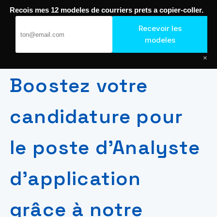
Recois mes 12 modeles de courriers prets a copier-coller.
Please click
here
if you are not redirected within a few
seconds.
Recevoir les
Passer
modeles
Journal de Geek — Décroche le Job
au
×
contenu
Boostez votre
candidature pour
le poste d’Analyste
d’application
grâce à notre