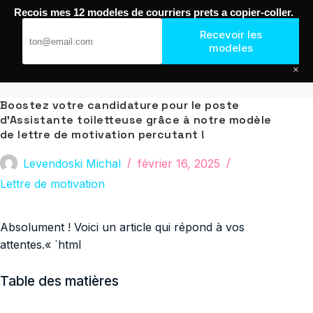
Passer
Recois mes 12 modeles de courriers prets a copier-coller.
au
Journal de Geek — Décroche le Job
contenu
Recevoir les
modeles
×
Boostez votre candidature pour le poste
d’Assistante toiletteuse grâce à notre modèle
de lettre de motivation percutant !
Levendoski Michal
février 16, 2025
Lettre de motivation
Absolument ! Voici un article qui répond à vos
attentes.« `html
Table des matières