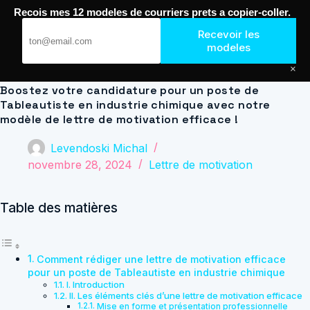
Passer
Recois mes 12 modeles de courriers prets a copier-coller.
au
Journal de Geek — Décroche le Job
contenu
Recevoir les
modeles
×
Boostez votre candidature pour un poste de
Tableautiste en industrie chimique avec notre
modèle de lettre de motivation efficace !
Levendoski Michal
novembre 28, 2024
Lettre de motivation
Table des matières
Comment rédiger une lettre de motivation efficace
pour un poste de Tableautiste en industrie chimique
I. Introduction
II. Les éléments clés d’une lettre de motivation efficace
Mise en forme et présentation professionnelle