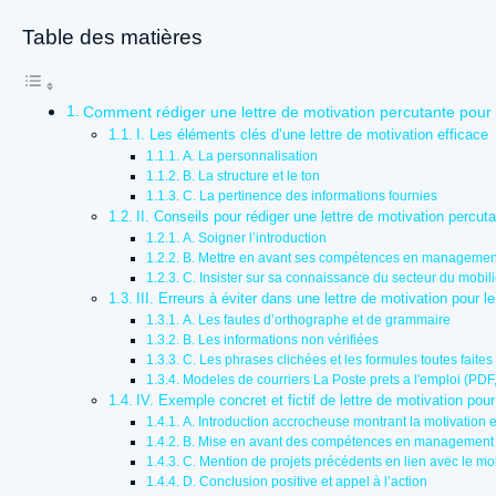
Table des matières
Comment rédiger une lettre de motivation percutante pour l
I. Les éléments clés d’une lettre de motivation efficace
A. La personnalisation
B. La structure et le ton
C. La pertinence des informations fournies
II. Conseils pour rédiger une lettre de motivation percuta
A. Soigner l’introduction
B. Mettre en avant ses compétences en managemen
C. Insister sur sa connaissance du secteur du mobilie
III. Erreurs à éviter dans une lettre de motivation pour l
A. Les fautes d’orthographe et de grammaire
B. Les informations non vérifiées
C. Les phrases clichées et les formules toutes faites
Modeles de courriers La Poste prets a l'emploi (PDF
IV. Exemple concret et fictif de lettre de motivation pour
A. Introduction accrocheuse montrant la motivation 
B. Mise en avant des compétences en management e
C. Mention de projets précédents en lien avec le mobi
D. Conclusion positive et appel à l’action