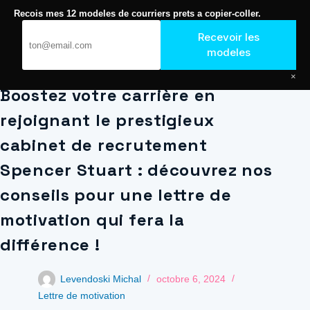
Passer
Recois mes 12 modeles de courriers prets a copier-coller.
au
Journal de Geek — Décroche le Job
contenu
Recevoir les
modeles
×
Boostez votre carrière en
rejoignant le prestigieux
cabinet de recrutement
Spencer Stuart : découvrez nos
conseils pour une lettre de
motivation qui fera la
différence !
Levendoski Michal
octobre 6, 2024
Lettre de motivation