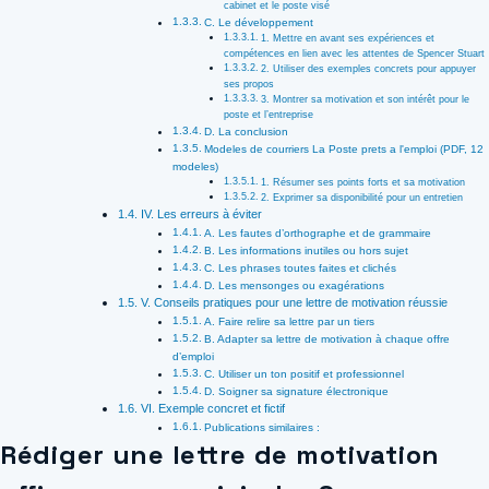
cabinet et le poste visé
C. Le développement
1. Mettre en avant ses expériences et
compétences en lien avec les attentes de Spencer Stuart
2. Utiliser des exemples concrets pour appuyer
ses propos
3. Montrer sa motivation et son intérêt pour le
poste et l’entreprise
D. La conclusion
Modeles de courriers La Poste prets a l'emploi (PDF, 12
modeles)
1. Résumer ses points forts et sa motivation
2. Exprimer sa disponibilité pour un entretien
IV. Les erreurs à éviter
A. Les fautes d’orthographe et de grammaire
B. Les informations inutiles ou hors sujet
C. Les phrases toutes faites et clichés
D. Les mensonges ou exagérations
V. Conseils pratiques pour une lettre de motivation réussie
A. Faire relire sa lettre par un tiers
B. Adapter sa lettre de motivation à chaque offre
d’emploi
C. Utiliser un ton positif et professionnel
D. Soigner sa signature électronique
VI. Exemple concret et fictif
Publications similaires :
Rédiger une lettre de motivation