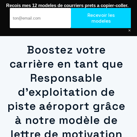
Recois mes 12 modeles de courriers prets a copier-coller.
Passer
au
Recevoir les
Journal de Geek — Décroche le Job
contenu
modeles
×
Boostez votre
carrière en tant que
Responsable
d’exploitation de
piste aéroport grâce
à notre modèle de
lettre de motivation