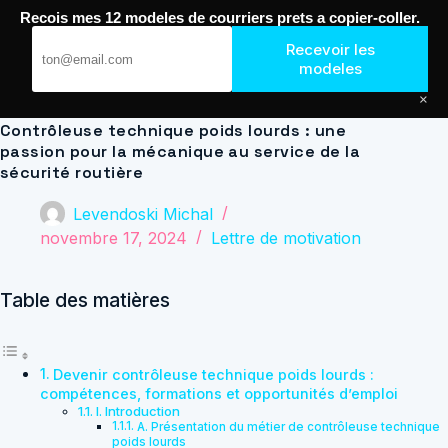
Passer
Recois mes 12 modeles de courriers prets a copier-coller.
au
Journal de Geek — Décroche le Job
contenu
Recevoir les
modeles
×
Contrôleuse technique poids lourds : une
passion pour la mécanique au service de la
sécurité routière
Levendoski Michal
novembre 17, 2024
Lettre de motivation
Table des matières
Devenir contrôleuse technique poids lourds :
compétences, formations et opportunités d’emploi
I. Introduction
A. Présentation du métier de contrôleuse technique
poids lourds