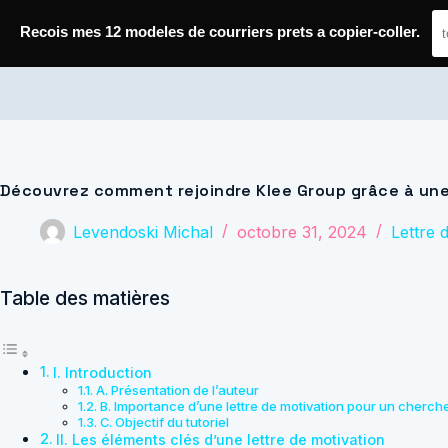
Passer
au
Recois mes 12 modeles de courriers prets a copier-coller.
contenu
Journal de Geek — Décroche le Job
Découvrez comment rejoindre Klee Group grâce à une 
Levendoski Michal
octobre 31, 2024
Lettre 
Table des matières
I. Introduction
A. Présentation de l’auteur
B. Importance d’une lettre de motivation pour un cherch
C. Objectif du tutoriel
II. Les éléments clés d’une lettre de motivation