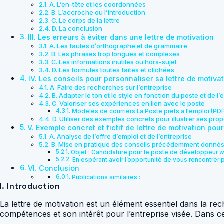
A. L’en-tête et les coordonnées
B. L’accroche ou l’introduction
C. Le corps de la lettre
D. La conclusion
III. Les erreurs à éviter dans une lettre de motivation
A. Les fautes d’orthographe et de grammaire
B. Les phrases trop longues et complexes
C. Les informations inutiles ou hors-sujet
D. Les formules toutes faites et clichées
IV. Les conseils pour personnaliser sa lettre de motiva
A. Faire des recherches sur l’entreprise
B. Adapter le ton et le style en fonction du poste et de l’
C. Valoriser ses expériences en lien avec le poste
Modeles de courriers La Poste prets a l'emploi (PD
D. Utiliser des exemples concrets pour illustrer ses pro
V. Exemple concret et fictif de lettre de motivation pou
A. Analyse de l’offre d’emploi et de l’entreprise
B. Mise en pratique des conseils précédemment donné
Objet : Candidature pour le poste de développeur 
En espérant avoir l’opportunité de vous rencontrer 
VI. Conclusion
Publications similaires :
I. Introduction
La lettre de motivation est un élément essentiel dans la r
compétences et son intérêt pour l’entreprise visée. Dans ce