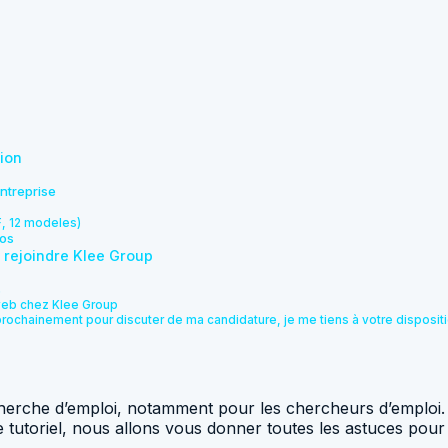
tion
entreprise
F, 12 modeles)
pos
r rejoindre Klee Group
s
web chez Klee Group
prochainement pour discuter de ma candidature, je me tiens à votre disposit
echerche d’emploi, notamment pour les chercheurs d’emploi.
 tutoriel, nous allons vous donner toutes les astuces pour r