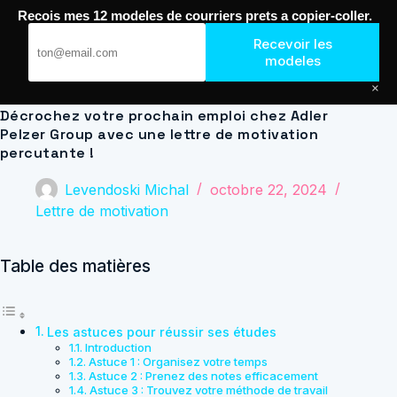
Passer
Recois mes 12 modeles de courriers prets a copier-coller.
au
Journal de Geek — Décroche le Job
contenu
Recevoir les
modeles
×
Décrochez votre prochain emploi chez Adler
Pelzer Group avec une lettre de motivation
percutante !
Levendoski Michal
octobre 22, 2024
Lettre de motivation
Table des matières
Les astuces pour réussir ses études
Introduction
Astuce 1 : Organisez votre temps
Astuce 2 : Prenez des notes efficacement
Astuce 3 : Trouvez votre méthode de travail