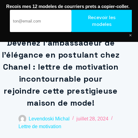
Passer
Recois mes 12 modeles de courriers prets a copier-coller.
au
Journal de Geek — Décroche le Job
Recevoir les
contenu
modeles
×
Devenez l’ambassadeur de
l’élégance en postulant chez
Chanel : lettre de motivation
incontournable pour
rejoindre cette prestigieuse
maison de mode!
Levendoski Michal
juillet 28, 2024
Lettre de motivation