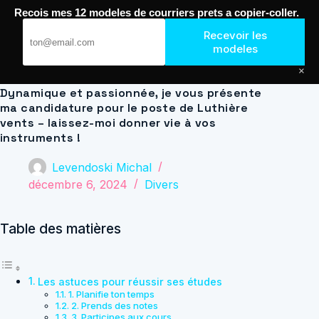
Passer
Recois mes 12 modeles de courriers prets a copier-coller.
au
Journal de Geek — Décroche le Job
contenu
Recevoir les
modeles
×
Dynamique et passionnée, je vous présente
ma candidature pour le poste de Luthière
vents – laissez-moi donner vie à vos
instruments !
Levendoski Michal
décembre 6, 2024
Divers
Table des matières
Les astuces pour réussir ses études
1. Planifie ton temps
2. Prends des notes
3. Participes aux cours