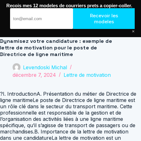
Passer
Recois mes 12 modeles de courriers prets a copier-coller.
au
Journal de Geek — Décroche le Job
contenu
Recevoir les
modeles
×
Dynamisez votre candidature : exemple de
lettre de motivation pour le poste de
Directrice de ligne maritime
Levendoski Michal
décembre 7, 2024
Lettre de motivation
?I. IntroductionA. Présentation du métier de Directrice de
ligne maritimeLe poste de Directrice de ligne maritime est
un rôle clé dans le secteur du transport maritime. Cette
professionnelle est responsable de la gestion et de
l’organisation des activités liées à une ligne maritime
spécifique, qu’il s’agisse de transport de passagers ou de
marchandises.B. Importance de la lettre de motivation
dans une candidatureLa lettre de motivation est un