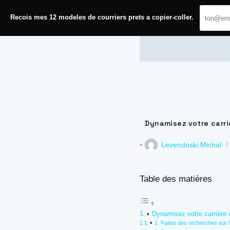
Passer
au
Recois mes 12 modeles de courriers prets a copier-coller.
contenu
Journal de Geek — Décroch
Dynamisez votre carri
Levendoski Michal
Table des matières
Dynamisez votre carrière e
1. Faites des recherches sur l