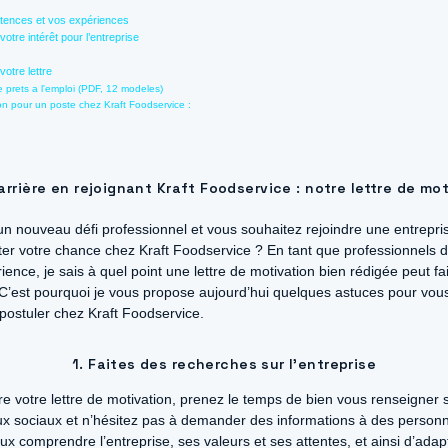
tences et vos expériences
votre intérêt pour l’entreprise
votre lettre
 prets a l'emploi (PDF, 12 modeles)
on pour un poste chez Kraft Foodservice :
rrière en rejoignant Kraft Foodservice : notre lettre de mo
un nouveau défi professionnel et vous souhaitez rejoindre une entrepr
nter votre chance chez Kraft Foodservice ? En tant que professionnels
ence, je sais à quel point une lettre de motivation bien rédigée peut fai
’est pourquoi je vous propose aujourd’hui quelques astuces pour vous 
 postuler chez Kraft Foodservice.
1. Faites des recherches sur l’entreprise
 votre lettre de motivation, prenez le temps de bien vous renseigner s
aux sociaux et n’hésitez pas à demander des informations à des personnes
 comprendre l’entreprise, ses valeurs et ses attentes, et ainsi d’adapt