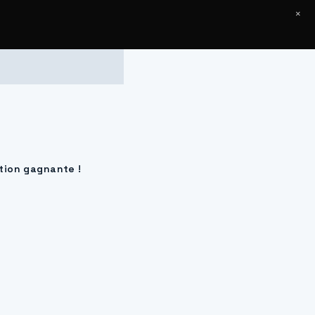
×
Articles
Contact
ation gagnante !