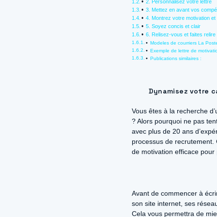
2. Personnalisez votre lettre
3. Mettez en avant vos compé
4. Montrez votre motivation et 
5. Soyez concis et clair
6. Relisez-vous et faites relire 
Modeles de courriers La Poste
Exemple de lettre de motivati
Publications similaires :
Dynamisez votre ca
Vous êtes à la recherche d’
? Alors pourquoi ne pas te
avec plus de 20 ans d’expéri
processus de recrutement. C
de motivation efficace pour
Avant de commencer à écrire
son site internet, ses rése
Cela vous permettra de mieux