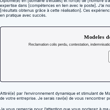
Diplômé(e) en [domaine d’études] et fort(e) de [nombre d’
expertise dans [compétences en lien avec le poste]. J’ai no
[résultats obtenus grâce à cette réalisation]. Ces expéri
en pratique avec succès.
Modeles de
Reclamation colis perdu, contestation, indemnisatio
Attiré(e) par l’environnement dynamique et stimulant de Ma
de votre entreprise. Je serais ravi(e) de vous rencontrer 
Je vous remercie pour l’attention que vous porterez à ma c