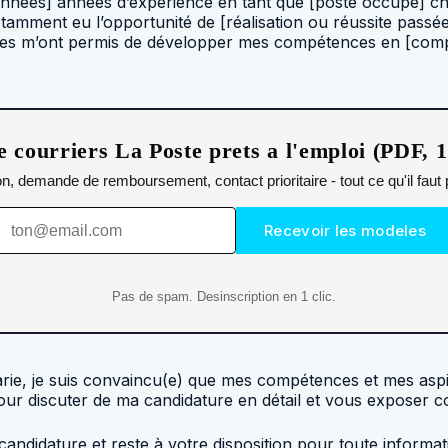
années] années d’expérience en tant que [poste occupé] ch
tamment eu l’opportunité de [réalisation ou réussite passée
ences m’ont permis de développer mes compétences en [compé
 courriers La Poste prets a l'emploi (PDF, 
n, demande de remboursement, contact prioritaire - tout ce qu'il fau
Recevoir les modeles
Pas de spam. Desinscription en 1 clic.
rie, je suis convaincu(e) que mes compétences et mes aspir
pour discuter de ma candidature en détail et vous exposer 
andidature et reste à votre disposition pour toute informa