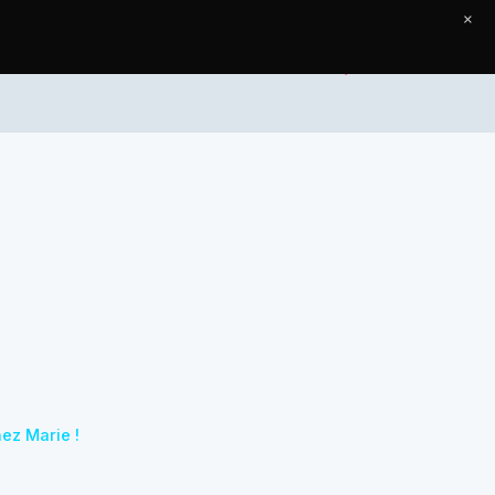
×
Accueil
Articles
Contact
ez Marie !