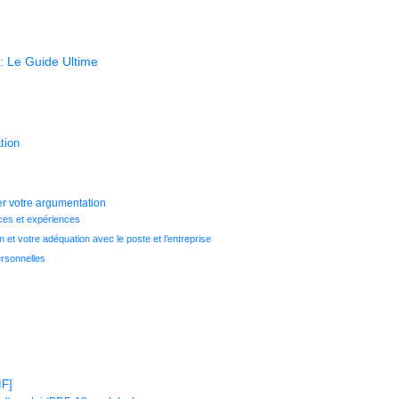
 : Le Guide Ultime
tion
er votre argumentation
ces et expériences
n et votre adéquation avec le poste et l’entreprise
ersonnelles
F]