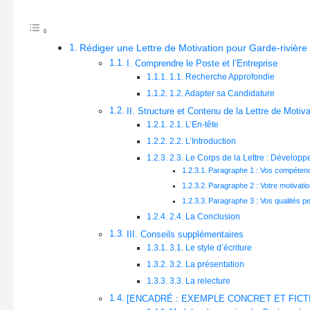
Rédiger une Lettre de Motivation pour Garde-rivière
I. Comprendre le Poste et l’Entreprise
1.1. Recherche Approfondie
1.2. Adapter sa Candidature
II. Structure et Contenu de la Lettre de Motiva
2.1. L’En-tête
2.2. L’Introduction
2.3. Le Corps de la Lettre : Développ
Paragraphe 1 : Vos compéten
Paragraphe 2 : Votre motivatio
Paragraphe 3 : Vos qualités p
2.4. La Conclusion
III. Conseils supplémentaires
3.1. Le style d’écriture
3.2. La présentation
3.3. La relecture
[ENCADRÉ : EXEMPLE CONCRET ET FICTI