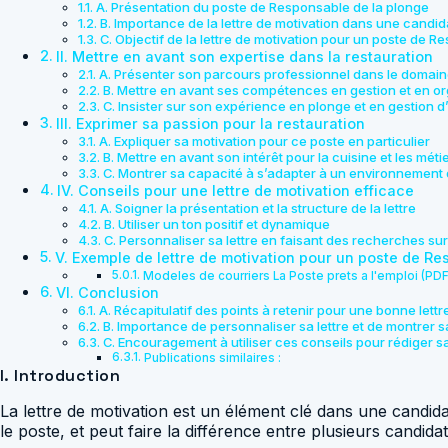
A. Présentation du poste de Responsable de la plonge
B. Importance de la lettre de motivation dans une candid
C. Objectif de la lettre de motivation pour un poste de 
II. Mettre en avant son expertise dans la restauration
A. Présenter son parcours professionnel dans le domaine
B. Mettre en avant ses compétences en gestion et en or
C. Insister sur son expérience en plonge et en gestion 
III. Exprimer sa passion pour la restauration
A. Expliquer sa motivation pour ce poste en particulier
B. Mettre en avant son intérêt pour la cuisine et les mét
C. Montrer sa capacité à s’adapter à un environnement
IV. Conseils pour une lettre de motivation efficace
A. Soigner la présentation et la structure de la lettre
B. Utiliser un ton positif et dynamique
C. Personnaliser sa lettre en faisant des recherches sur
V. Exemple de lettre de motivation pour un poste de Re
Modeles de courriers La Poste prets a l'emploi (PD
VI. Conclusion
A. Récapitulatif des points à retenir pour une bonne let
B. Importance de personnaliser sa lettre et de montrer s
C. Encouragement à utiliser ces conseils pour rédiger sa
Publications similaires :
I. Introduction
La lettre de motivation est un élément clé dans une candid
le poste, et peut faire la différence entre plusieurs candid