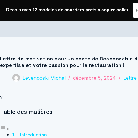
Passer
au
Recois mes 12 modeles de courriers prets a copier-coller.
contenu
Journal de Geek — Décroche le Job
Lettre de motivation pour un poste de Responsable d
expertise et votre passion pour la restauration !
Levendoski Michal
décembre 5, 2024
Lettre
?
Table des matières
I. Introduction