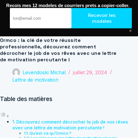
Passer
Recois mes 12 modeles de courriers prets a copier-coller.
au
Journal de Geek — Décroche le Job
contenu
Recevoir les
modeles
×
Ormco : la clé de votre réussite
professionnelle, découvrez comment
décrocher le job de vos rêves avec une lettre
de motivation percutante !
Levendoski Michal
juillet 29, 2024
Lettre de motivation
Table des matières
Découvrez comment décrocher le job de vos rêves
avec une lettre de motivation percutante !
Qu’est-ce qu’Ormco ?
Les clés pour une lettre de motivation réussie