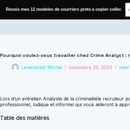
Passer
au
Recois mes 12 modeles de courriers prets a copier-coller.
contenu
Journal de Geek — Décroche le Job
Pourquoi voulez-vous travailler chez Crime Analyst : 
Levendoski Michal
novembre 25, 2024
inte
Lors d’un entretien Analyste de la criminalitéle recruteur 
professionnel, ludique et informel qui vous aideront à appro
Table des matières