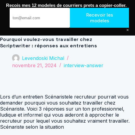
Passer
Recois mes 12 modeles de courriers prets a copier-coller.
au
Journal de Geek — Décroche le Job
contenu
Recevoir les
modeles
×
Pourquoi voulez-vous travailler chez
Scriptwriter : réponses aux entretiens
Levendoski Michal
novembre 21, 2024
interview-answer
Lors d’un entretien Scénaristele recruteur pourrait vous
demander pourquoi vous souhaitez travailler chez
Scénariste. Voici 3 réponses sur un ton professionnel,
ludique et informel qui vous aideront à approcher le
recruteur pour lequel vous souhaitez vraiment travailler.
Scénariste selon la situation