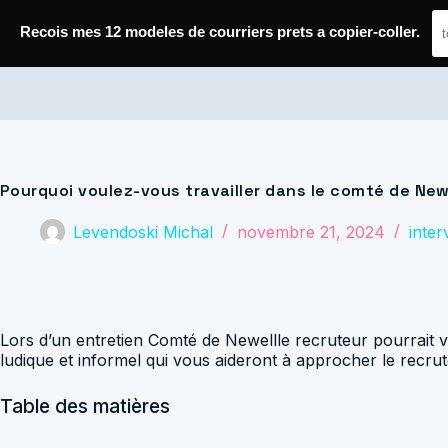
Passer
au
Recois mes 12 modeles de courriers prets a copier-coller.
contenu
Journal de Geek — Décroche le Job
Pourquoi voulez-vous travailler dans le comté de Newe
Levendoski Michal
novembre 21, 2024
inte
Lors d’un entretien Comté de Newellle recruteur pourrait 
ludique et informel qui vous aideront à approcher le recrut
Table des matières