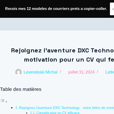
Passer
Recois mes 12 modeles de courriers prets a copier-coller.
au
contenu
Journal de Geek — Décroche le Job
Rejoignez l’aventure DXC Technol
motivation pour un CV qui fe
Levendoski Michal
juillet 31, 2024
Lett
Table des matières
Rejoignez l’aventure DXC Technology : notre lettre de motiv
Conseils pour un CV efficace