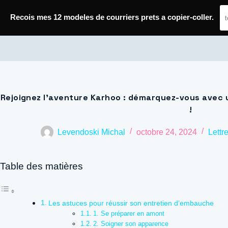
Passer
Recois mes 12 modeles de courriers prets a copier-coller.
au
contenu
Journal de Geek — Décroche le Job
Rejoignez l’aventure Karhoo : démarquez-vous avec 
!
Levendoski Michal
octobre 24, 2024
Lettr
Table des matières
Les astuces pour réussir son entretien d’embauche
1. Se préparer en amont
2. Soigner son apparence