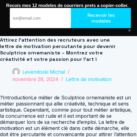
Passer
Recois mes 12 modeles de courriers prets a copier-coller.
au
Journal de Geek — Décroche le Job
contenu
Recevoir les
modeles
×
Attirez l’attention des recruteurs avec une
lettre de motivation percutante pour devenir
Sculptrice ornemaniste – Montrez votre
créativité et votre passion pour l’art !
Levendoski Michal
novembre 28, 2024
Lettre de motivation
?IntroductionLe métier de Sculptrice ornemaniste est un
métier passionnant qui allie créativité, technique et sens
artistique. Cependant, comme pour tout métier artistique,
la concurrence est rude et il est important de se
démarquer lors de sa recherche d’emploi. La lettre de
motivation est un élément clé dans cette démarche, elle
doit être percutante et convaincante pour attirer l’attention