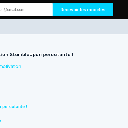
Recevoir les modeles
ation StumbleUpon percutante !
motivation
n percutante !
e