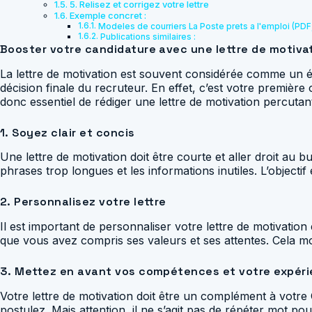
5. Relisez et corrigez votre lettre
Exemple concret :
Modeles de courriers La Poste prets a l'emploi (PDF
Publications similaires :
Booster votre candidature avec une lettre de motiva
La lettre de motivation est souvent considérée comme un él
décision finale du recruteur. En effet, c’est votre premièr
donc essentiel de rédiger une lettre de motivation percuta
1. Soyez clair et concis
Une lettre de motivation doit être courte et aller droit au b
phrases trop longues et les informations inutiles. L’objecti
2. Personnalisez votre lettre
Il est important de personnaliser votre lettre de motivatio
que vous avez compris ses valeurs et ses attentes. Cela mont
3. Mettez en avant vos compétences et votre expér
Votre lettre de motivation doit être un complément à votre
postulez. Mais attention, il ne s’agit pas de répéter mot p