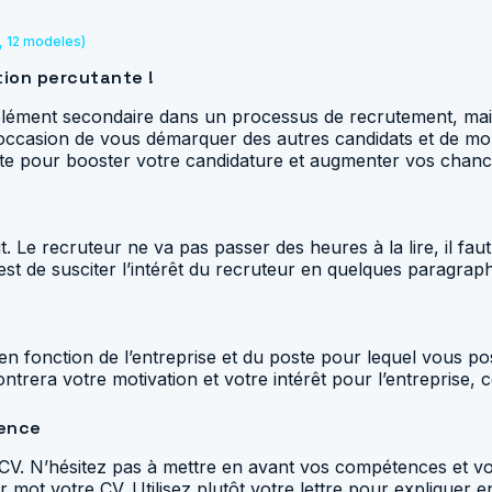
, 12 modeles)
tion percutante !
ément secondaire dans un processus de recrutement, mais el
e occasion de vous démarquer des autres candidats et de mont
nte pour booster votre candidature et augmenter vos chance
ut. Le recruteur ne va pas passer des heures à la lire, il fau
f est de susciter l’intérêt du recruteur en quelques paragra
n en fonction de l’entreprise et du poste pour lequel vous p
rera votre motivation et votre intérêt pour l’entreprise, ce
ience
 CV. N’hésitez pas à mettre en avant vos compétences et vo
our mot votre CV. Utilisez plutôt votre lettre pour explique