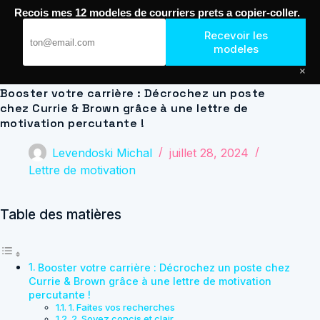
Passer
Recois mes 12 modeles de courriers prets a copier-coller.
au
Journal de Geek — Décroche le Job
contenu
Recevoir les
modeles
×
Booster votre carrière : Décrochez un poste
chez Currie & Brown grâce à une lettre de
motivation percutante !
Levendoski Michal
juillet 28, 2024
Lettre de motivation
Table des matières
Booster votre carrière : Décrochez un poste chez
Currie & Brown grâce à une lettre de motivation
percutante !
1. Faites vos recherches
2. Soyez concis et clair