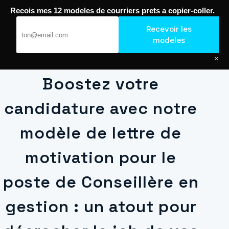
Passer
Recois mes 12 modeles de courriers prets a copier-coller.
au
Journal de Geek — Décroche le Job
Recevoir les
contenu
modeles
×
Boostez votre
candidature avec notre
modèle de lettre de
motivation pour le
poste de Conseillère en
gestion : un atout pour