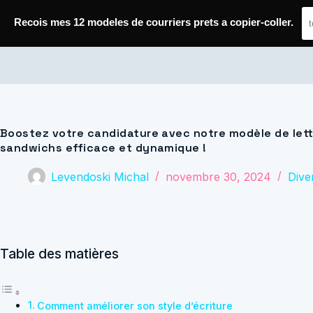
Passer
au
Recois mes 12 modeles de courriers prets a copier-coller.
contenu
Journal de Geek — Décroche le Job
Boostez votre candidature avec notre modèle de let
sandwichs efficace et dynamique !
Levendoski Michal
novembre 30, 2024
Dive
Table des matières
Comment améliorer son style d’écriture