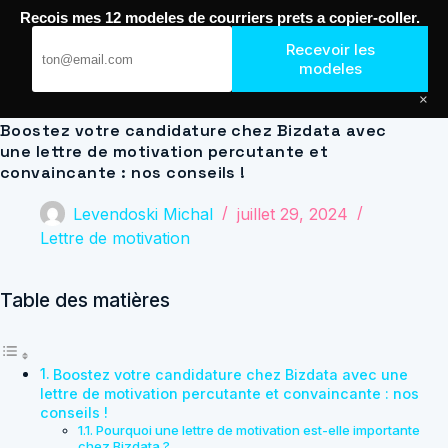
Passer
Recois mes 12 modeles de courriers prets a copier-coller.
au
Journal de Geek — Décroche le Job
contenu
Recevoir les
modeles
×
Boostez votre candidature chez Bizdata avec
une lettre de motivation percutante et
convaincante : nos conseils !
Levendoski Michal
juillet 29, 2024
Lettre de motivation
Table des matières
Boostez votre candidature chez Bizdata avec une
lettre de motivation percutante et convaincante : nos
conseils !
Pourquoi une lettre de motivation est-elle importante
chez Bizdata ?