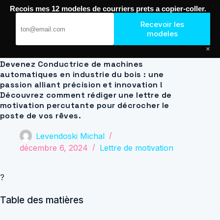
Passer
Recois mes 12 modeles de courriers prets a copier-coller.
au
Journal de Geek — Décroche le Job
contenu
Recevoir les
modeles
×
Devenez Conductrice de machines
automatiques en industrie du bois : une
passion alliant précision et innovation !
Découvrez comment rédiger une lettre de
motivation percutante pour décrocher le
poste de vos rêves.
Levendoski Michal
décembre 6, 2024
Lettre de motivation
?
Table des matières