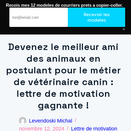
Recois mes 12 modeles de courriers prets a copier-coller.
Passer
au
Recevoir les
Journal de Geek — Décroche le Job
contenu
modeles
×
Devenez le meilleur ami
des animaux en
postulant pour le métier
de vétérinaire canin :
lettre de motivation
gagnante !
Levendoski Michal
novembre 12, 2024
Lettre de motivation