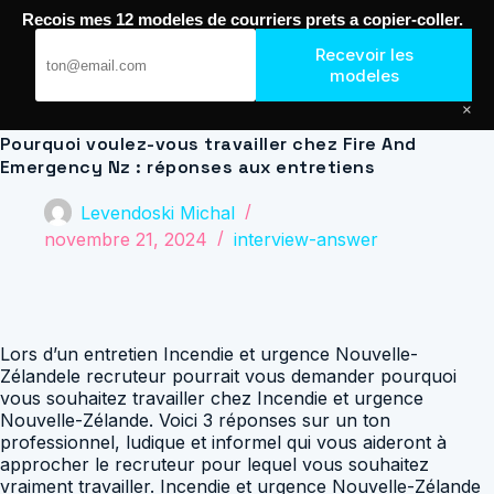
Passer
Recois mes 12 modeles de courriers prets a copier-coller.
au
Journal de Geek — Décroche le Job
contenu
Recevoir les
modeles
×
Pourquoi voulez-vous travailler chez Fire And
Emergency Nz : réponses aux entretiens
Levendoski Michal
novembre 21, 2024
interview-answer
Lors d’un entretien Incendie et urgence Nouvelle-
Zélandele recruteur pourrait vous demander pourquoi
vous souhaitez travailler chez Incendie et urgence
Nouvelle-Zélande. Voici 3 réponses sur un ton
professionnel, ludique et informel qui vous aideront à
approcher le recruteur pour lequel vous souhaitez
vraiment travailler. Incendie et urgence Nouvelle-Zélande